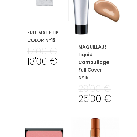
FULL MATE LIP
COLOR Nº15
MAQUILLAJE
17'00
€
Liquid
13'00
€
Camouflage
Full Cover
Nº16
29'00
€
25'00
€