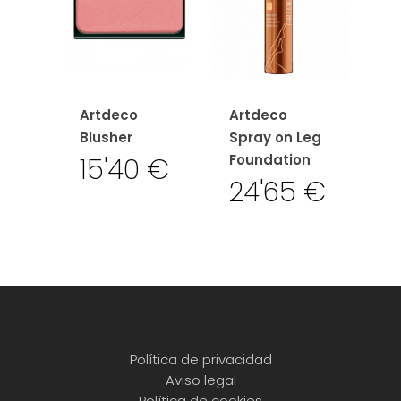
Artdeco
Artdeco
Blusher
Spray on Leg
Foundation
15'40
€
24'65
€
Política de privacidad
Aviso legal
Política de cookies