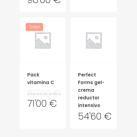
98'00
€
Sale!
Pack
Perfect
vitamina C
Forms gel-
crema
89'00
€
reductor
71'00
€
intensivo
54'60
€