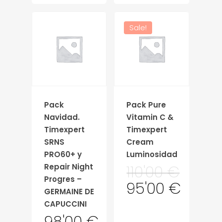
Sale!
Pack
Pack Pure
Navidad.
Vitamin C &
Timexpert
Timexpert
SRNS
Cream
PRO60+ y
Luminosidad
Repair Night
110'00
€
Progres –
95'00
€
GERMAINE DE
CAPUCCINI