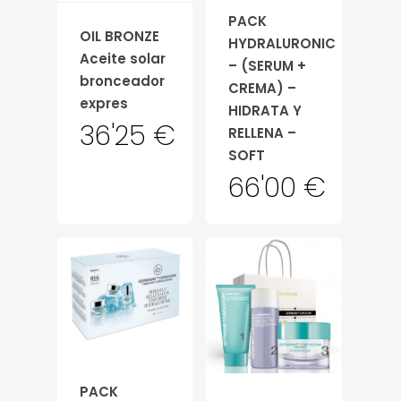
PACK
OIL BRONZE
HYDRALURONIC
Aceite solar
– (SERUM +
bronceador
CREMA) –
expres
HIDRATA Y
36'25
€
RELLENA –
SOFT
66'00
€
PACK