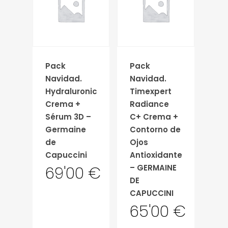
Carrito
Pack
Pack
Navidad.
Navidad.
Hydraluronic
Timexpert
Crema +
Radiance
Sérum 3D –
C+ Crema +
Germaine
Contorno de
de
Ojos
Capuccini
Antioxidante
– GERMAINE
69'00
€
DE
CAPUCCINI
65'00
€