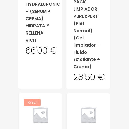
PACK
HYDRALURONIC
LIMPIADOR
– (SERUM +
PUREXPERT
CREMA)
(Piel
HIDRATA Y
Normal)
RELLENA –
(Gel
RICH
limpiador +
66'00
€
Fluido
Exfoliante +
Crema)
28'50
€
Sale!