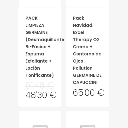
PACK
Pack
LIMPIEZA
Navidad.
GERMAINE
Excel
(Desmaquillante
Therapy O2
Bi-Fásico +
Crema +
Espuma
Contorno de
Exfoliante +
Ojos
Loción
Pollution –
Tonificante)
GERMAINE DE
CAPUCCINI
81'46
€
65'00
€
48'30
€
Tienda
Servicios
Contacto