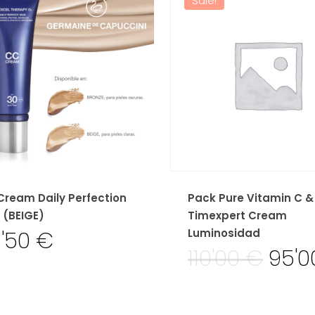
Sale!
Cream Daily Perfection
Pack Pure Vitamin C &
 (BEIGE)
Timexpert Cream
Luminosidad
6'50
€
110'00
€
95'