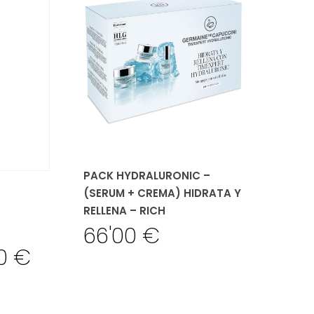
PACK HYDRALURONIC –
(SERUM + CREMA) HIDRATA Y
RELLENA – RICH
66'00
€
00
€