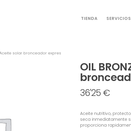
TIENDA
SERVICIOS
Aceite solar bronceador expres
OIL BRONZ
broncead
36'25
€
Aceite nutritivo, protect
seca inmediatamente si
proporciona rapidamen