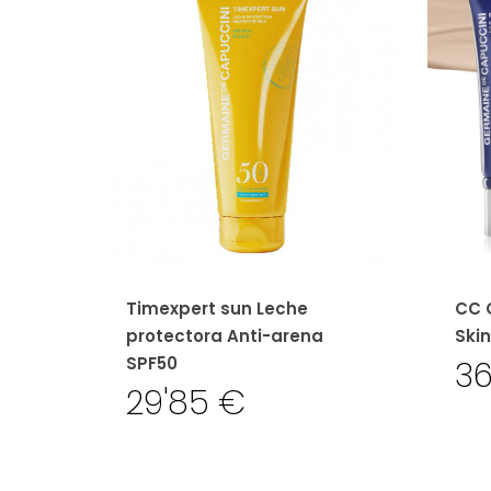
Timexpert sun Leche
CC 
protectora Anti-arena
Skin
SPF50
3
29'85
€