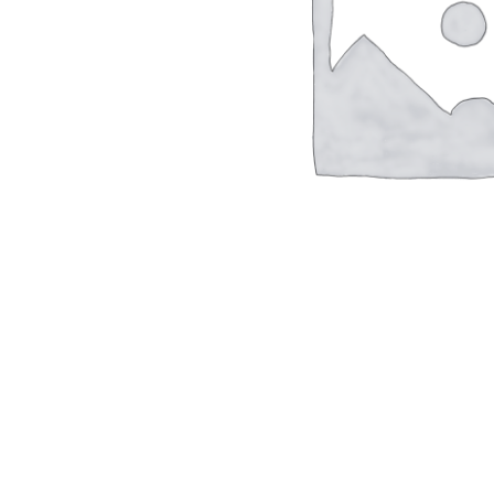
Hit enter to search or ESC to close