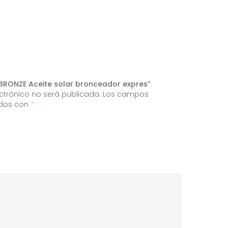
IL BRONZE Aceite solar bronceador expres”
ectrónico no será publicada.
Los campos
ados con
*