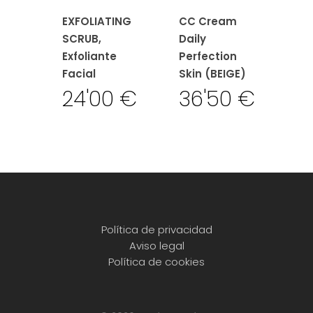
EXFOLIATING
CC Cream
SCRUB,
Daily
Exfoliante
Perfection
Facial
Skin (BEIGE)
24'00
€
36'50
€
Política de privacidad
Aviso legal
Política de cookies