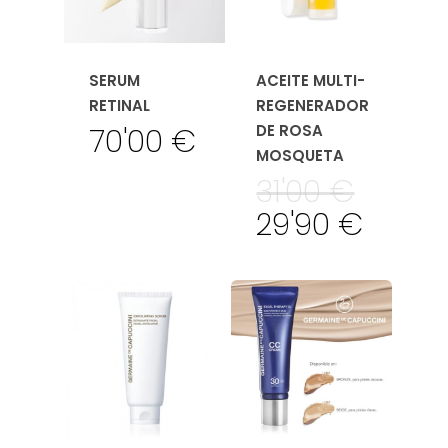
SERUM
ACEITE MULTI-
RETINAL
REGENERADOR
DE ROSA
70'00
€
MOSQUETA
31'00
€
29'90
€